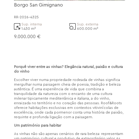
Borgo San Gimignano
RR-2026-4325
Sup. interna
Sup. externa
1.430 m²
600.000 m²
9.000.000 €
Porquê viver entre as vinhas? Elegância natural, paixão e cultura
do vinho
Escolher viver numa propriedade rodeada de vinhas significa
mergulhar numa paisagem cheia de poesia, tradição e beleza
autêntica. É uma experiência de vida que combina a
tranquilidade da natureza com o encanto de uma cultura
milenar tipicamente mediterrânica e italiana, a do vinho,
enraizada no território e no coração das pessoas. Roof&Roots
oferece habitações exclusivas em contextos vitivinícolas de
excelência, onde cada pormenor conta uma história de paixão,
requinte e profunda ligação com a paisagem.
Um património para habitar
As vinhas não são apenas cenários de rara beleza: representam
um património cultural e produtivo de extraordinário valor. As