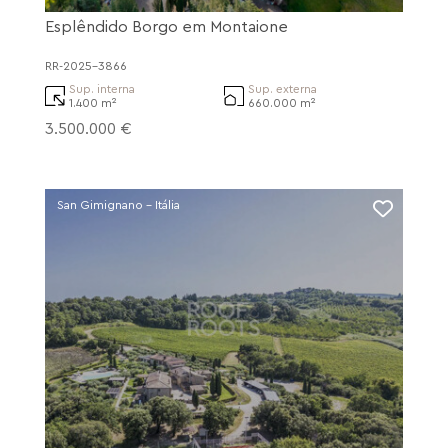
Esplêndido Borgo em Montaione
RR-2025-3866
Sup. interna
Sup. externa
1.400 m²
660.000 m²
3.500.000 €
San Gimignano - Itália