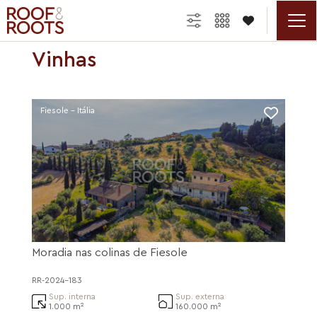

Vinhas
Fiesole - Itália
Moradia nas colinas de Fiesole
RR-2024-183
Sup. interna
Sup. externa
1.000 m²
160.000 m²