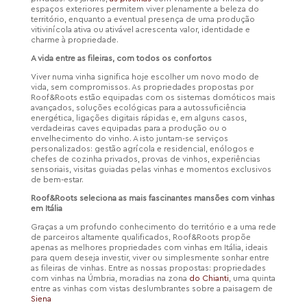
espaços exteriores permitem viver plenamente a beleza do
território, enquanto a eventual presença de uma produção
vitivinícola ativa ou ativável acrescenta valor, identidade e
charme à propriedade.
A vida entre as fileiras, com todos os confortos
Viver numa vinha significa hoje escolher um novo modo de
vida, sem compromissos. As propriedades propostas por
Roof&Roots estão equipadas com os sistemas domóticos mais
avançados, soluções ecológicas para a autossuficiência
energética, ligações digitais rápidas e, em alguns casos,
verdadeiras caves equipadas para a produção ou o
envelhecimento do vinho. A isto juntam-se serviços
personalizados: gestão agrícola e residencial, enólogos e
chefes de cozinha privados, provas de vinhos, experiências
sensoriais, visitas guiadas pelas vinhas e momentos exclusivos
de bem-estar.
Roof&Roots seleciona as mais fascinantes mansões com vinhas
em Itália
Graças a um profundo conhecimento do território e a uma rede
de parceiros altamente qualificados, Roof&Roots propõe
apenas as melhores propriedades com vinhas em Itália, ideais
para quem deseja investir, viver ou simplesmente sonhar entre
as fileiras de vinhas. Entre as nossas propostas: propriedades
com vinhas na Úmbria, moradias na zona
do Chianti
, uma quinta
entre as vinhas com vistas deslumbrantes sobre a paisagem de
Siena