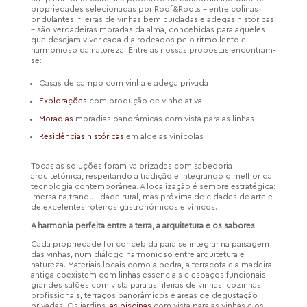
propriedades selecionadas por Roof&Roots – entre colinas
ondulantes, fileiras de vinhas bem cuidadas e adegas históricas
– são verdadeiras moradas da alma, concebidas para aqueles
que desejam viver cada dia rodeados pelo ritmo lento e
harmonioso da natureza. Entre as nossas propostas encontram-
se:
Casas de campo com vinha e adega privada
Explorações
com produção de vinho ativa
Moradias
moradias panorâmicas com vista para as linhas
Residências históricas
em aldeias vinícolas
Todas as soluções foram valorizadas com sabedoria
arquitetónica, respeitando a tradição e integrando o melhor da
tecnologia contemporânea. A localização é sempre estratégica:
imersa na tranquilidade rural, mas próxima de cidades de arte e
de excelentes roteiros gastronómicos e vínicos.
A harmonia perfeita entre a terra, a arquitetura e os sabores
Cada propriedade foi concebida para se integrar na paisagem
das vinhas, num diálogo harmonioso entre arquitetura e
natureza. Materiais locais como a pedra, a terracota e a madeira
antiga coexistem com linhas essenciais e espaços funcionais:
grandes salões com vista para as fileiras de vinhas, cozinhas
profissionais, terraços panorâmicos e áreas de degustação
privadas. Os jardins,
as piscinas
com vista para as vinhas e os