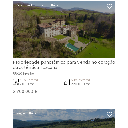
Pieve Santo Stefano - Itália
Propriedade panorâmica para venda no coração
da autêntica Toscana
RR-2024-686
Sup. interna
Sup. externa
7.000 m²
220.000 m²
2.700.000 €
Vaglia - Itália