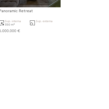
Panoramic Retreat
Sup. interna
Sup. externa
350 m²
6.000.000 €