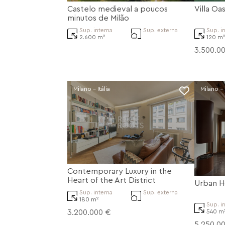
Villa O
Castelo medieval a poucos
minutos de Milão
Sup. i
Sup. interna
Sup. externa
120 m
2.600 m²
3.500.0
Milano - Itália
Milano - I
Contemporary Luxury in the
Heart of the Art District
Urban H
Sup. interna
Sup. externa
180 m²
Sup. i
3.200.000 €
540 m
5.250.0