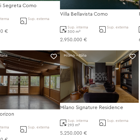
asi Segreta Como
Villa Bellavista Como
nterna
Sup. externa
²
Sup. interna
Sup. externa
00 €
300 m²
2.950.000 €
tália
Milano - Itália
Milano Signature Residence
orizon
Sup. interna
Sup. externa
293 m²
nterna
Sup. externa
²
5.250.000 €
00 €