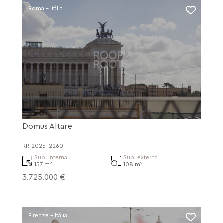
Roma - Itália
Domus Altare
RR-2025-2260
Sup. interna
Sup. externa
157 m²
108 m²
3.725.000 €
Firenze - Itália