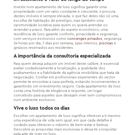
Investir num apartamento de luxo significa garantir uma
propriedade com um valor constante e crescente. A procura
destes imóveis é sempre elevada, o que faz deles não só uma
escolha de habitação de prestígio, mas também uma
oportunidade lucrativa para quem os queira arrendar ou
revender a prazo. Para além do aspeto económico, uma
residência de luxo garante conforto, privacidade e segurança,
com serviços exclusivos como
concierges privados
, segurança
24 horas por dia, 7 dias por semana, spas internos,
piscinas
e
ginásios reservados aos residentes.
A importância da consultoria especializada
Para quem deseja adquirir um imóvel deste calibre, é essencial
avaliar cuidadosamente a localização, a qualidade dos
acabamentos e a fiabilidade da agência imobiliária que trata da
negociação. Confiar em profissionais experientes do sector
permite-te encontrar a casa perfeita, evitando inconvenientes e
garantindo um investimento seguro. Cada apartamento de luxo
conta uma história de elegância e requinte, um lugar
concebido para aqueles que desejam viver sem compromissos
num ambiente exclusivo.
Vive o luxo todos os dias
Escolher um apartamento de luxo significa oferecer a ti mesmo
uma experiência de vida sem igual, em que cada detalhe é
cuidado para oferecer o máximo de bem-estar e beleza.
Descobre as propostas mais exclusivas e deixa-te conquistar
pela arte de viver no luxo.