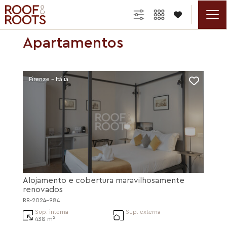

Apartamentos
Firenze - Itália
Alojamento e cobertura maravilhosamente
renovados
RR-2024-984
Sup. interna
Sup. externa
438 m²