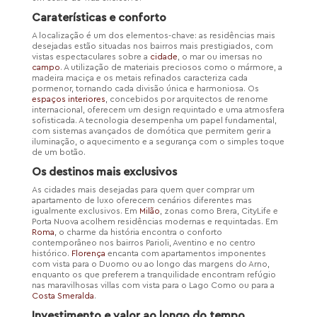
Caraterísticas e conforto
A localização é um dos elementos-chave: as residências mais
desejadas estão situadas nos bairros mais prestigiados, com
vistas espectaculares sobre a
cidade
, o mar ou imersas no
campo
. A utilização de materiais preciosos como o mármore, a
madeira maciça e os metais refinados caracteriza cada
pormenor, tornando cada divisão única e harmoniosa. Os
espaços interiores
, concebidos por arquitectos de renome
internacional, oferecem um design requintado e uma atmosfera
sofisticada. A tecnologia desempenha um papel fundamental,
com sistemas avançados de domótica que permitem gerir a
iluminação, o aquecimento e a segurança com o simples toque
de um botão.
Os destinos mais exclusivos
As cidades mais desejadas para quem quer comprar um
apartamento de luxo oferecem cenários diferentes mas
igualmente exclusivos. Em
Milão
, zonas como Brera, CityLife e
Porta Nuova acolhem residências modernas e requintadas. Em
Roma
, o charme da história encontra o conforto
contemporâneo nos bairros Parioli, Aventino e no centro
histórico.
Florença
encanta com apartamentos imponentes
com vista para o Duomo ou ao longo das margens do Arno,
enquanto os que preferem a tranquilidade encontram refúgio
nas maravilhosas villas com vista para o Lago Como ou para a
Costa Smeralda
.
Investimento e valor ao longo do tempo