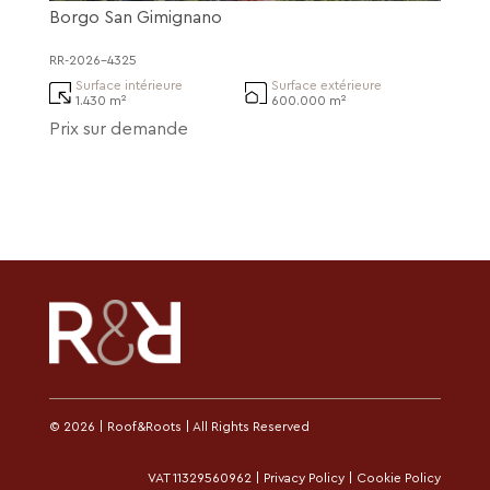
Borgo San Gimignano
RR-2026-4325
Surface intérieure
Surface extérieure
1.430 m²
600.000 m²
Prix sur demande
© 2026 | Roof&Roots | All Rights Reserved
VAT 11329560962 |
Privacy Policy
|
Cookie Policy