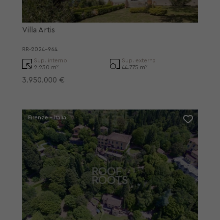
Villa Artis
RR-2024-964
Sup. interno
Sup. externa
2.230 m²
44.775 m²
3.950.000 €
Firenze - Italia