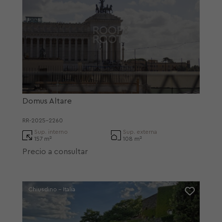
Domus Altare
RR-2025-2260
Sup. interno
Sup. externa
157 m²
108 m²
Precio a consultar
Chiusdino - Italia