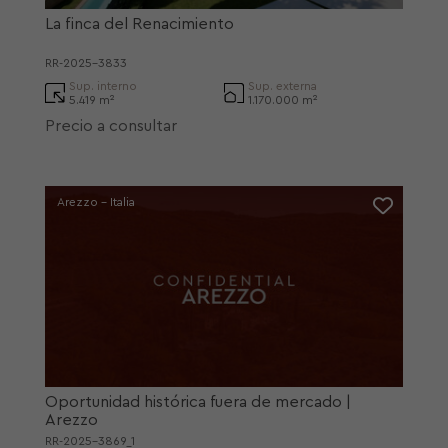
La finca del Renacimiento
RR-2025-3833
Sup. interno
Sup. externa
5.419 m²
1.170.000 m²
Precio a consultar
Arezzo - Italia
Oportunidad histórica fuera de mercado |
Arezzo
RR-2025-3869_1