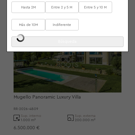
Sup. interno
Sup. externa
420 m²
138.000 m²
Hasta 2M
Entre 2 y 5 M
Entre 5 y 10 M
1.190.000 €
Más de 10M
Indiferente
Scarperia e San Piero - Italia
Mugello Panoramic Luxury Villa
RR-2026-4809
Sup. interno
Sup. externa
1.000 m²
200.000 m²
6.500.000 €