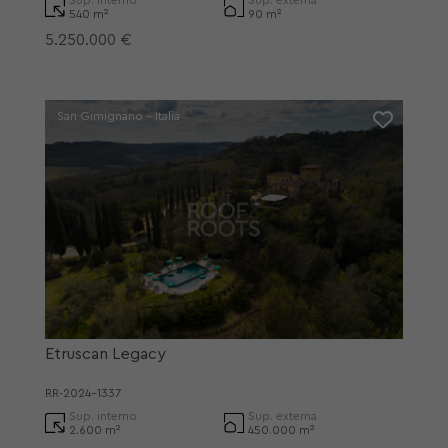
540 m²
90 m²
5.250.000 €
San Gimignano - Italia
Etruscan Legacy
RR-2024-1337
Sup. interno
Sup. externa
2.600 m²
450.000 m²