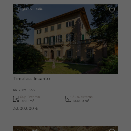
Usigliano - Italia
Timeless Incanto
RR-2024-863
Sup. interno
Sup. externa
1.520 m²
10.000 m²
3.000.000 €
Firenze - Italia