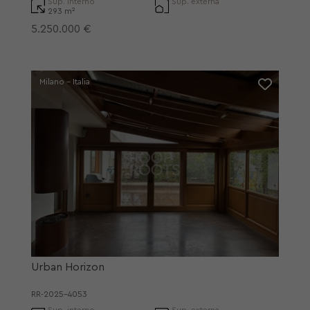
Sup. interno
Sup. externa
293 m²
5.250.000 €
Milano - Italia
Urban Horizon
RR-2025-4053
Sup. interno
Sup. externa