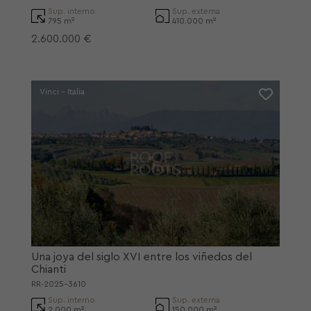
Sup. interno
Sup. externa
795 m²
410.000 m²
2.600.000 €
Vinci - Italia
Una joya del siglo XVI entre los viñedos del
Chianti
RR-2025-3610
Sup. interno
Sup. externa
2.000 m²
150.000 m²