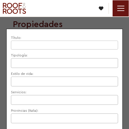

Propiedades
Título:
Radda in Chianti - Italia
Tipología:
Estilo de vida:
Servicios:
Provincias (Italia):
The Essence of Chianti
RR-2025-1725