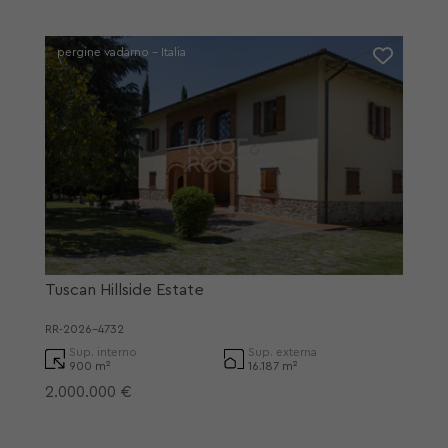
pergine vadarno - Italia
Tuscan Hillside Estate
RR-2026-4732
Sup. interno
Sup. externa
900 m²
16.187 m²
2.000.000 €