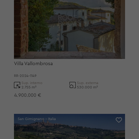
Villa Vallombrosa
RR-2024-1149
Sup. interno
Sup. externa
2.755 m²
530.000 m²
4.900.000 €
San Gimignano - Italia