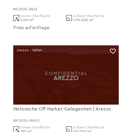
RR-2025-3833
Innere Oberfläche
Äußere Oberfläche
5.419 m²
1.170.000 m²
Preis auf Anfrage
Arezzo - Italien
Historische Off-Market-Gelegenheit | Arezzo
RR-2025-3869_1
Innere Oberfläche
Äußere Oberfläche
795 m²
410.000 m²