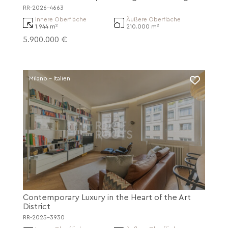
den toskanischen Hügeln
RR-2026-4663
Innere Oberfläche
Äußere Oberfläche
1.944 m²
210.000 m²
5.900.000 €
Milano - Italien
Contemporary Luxury in the Heart of the Art
District
RR-2025-3930