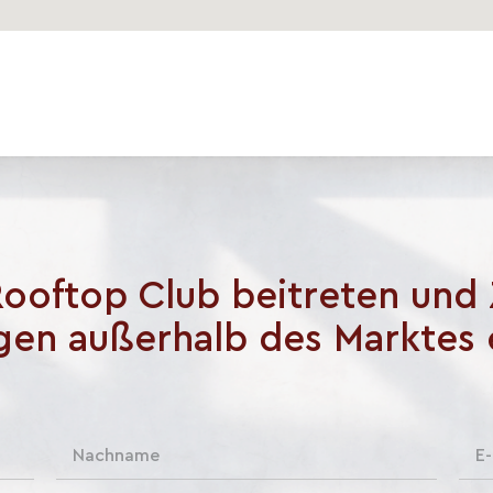
ooftop Club beitreten und
gen außerhalb des Marktes 
N
E
a
-
c
M