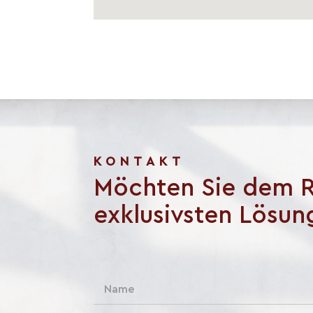
KONTAKT
Möchten Sie dem R
exklusivsten Lösun
N
a
m