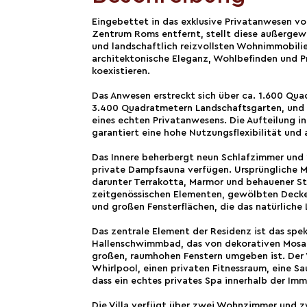
Eingebettet in das exklusive Privatanwesen v
Zentrum Roms entfernt, stellt diese außergewö
und landschaftlich reizvollsten Wohnimmobilie
architektonische Eleganz, Wohlbefinden und P
koexistieren.
Das Anwesen erstreckt sich über ca. 1.600 Qu
3.400 Quadratmetern Landschaftsgarten, und 
eines echten Privatanwesens. Die Aufteilung 
garantiert eine hohe Nutzungsflexibilität und 
Das Innere beherbergt neun Schlafzimmer und 
private Dampfsauna verfügen. Ursprüngliche Ma
darunter Terrakotta, Marmor und behauener S
zeitgenössischen Elementen, gewölbten Decke
und großen Fensterflächen, die das natürliche 
Das zentrale Element der Residenz ist das spe
Hallenschwimmbad, das von dekorativen Mosai
großen, raumhohen Fenstern umgeben ist. Der 
Whirlpool, einen privaten Fitnessraum, eine S
dass ein echtes privates Spa innerhalb der Imm
Die Villa verfügt über zwei Wohnzimmer und z