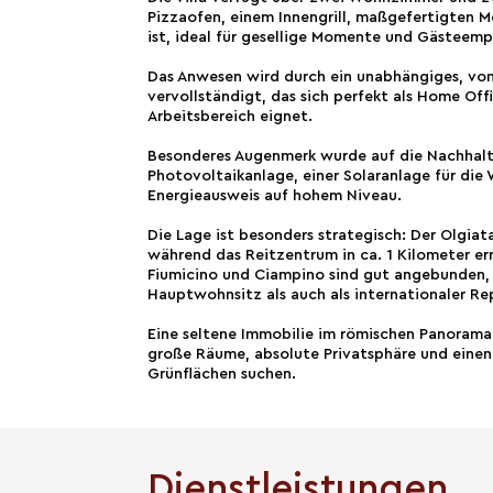
Pizzaofen, einem Innengrill, maßgefertigten
ist, ideal für gesellige Momente und Gästeem
Das Anwesen wird durch ein unabhängiges, vo
vervollständigt, das sich perfekt als Home Offi
Arbeitsbereich eignet.
Besonderes Augenmerk wurde auf die Nachhalti
Photovoltaikanlage, einer Solaranlage für di
Energieausweis auf hohem Niveau.
Die Lage ist besonders strategisch: Der Olgiat
während das Reitzentrum in ca. 1 Kilometer er
Fiumicino und Ciampino sind gut angebunden, s
Hauptwohnsitz als auch als internationaler R
Eine seltene Immobilie im römischen Panorama, 
große Räume, absolute Privatsphäre und einen 
Grünflächen suchen.
Dienstleistungen