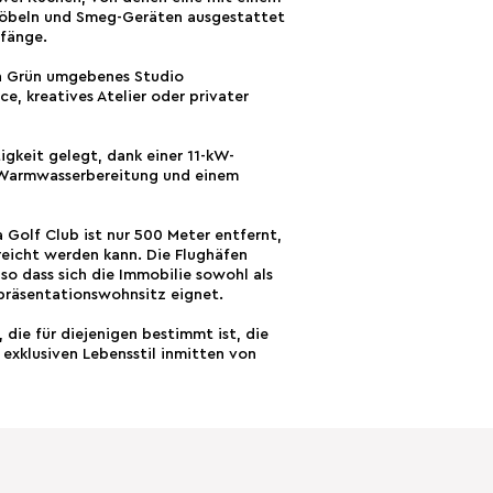
 Möbeln und Smeg-Geräten ausgestattet
pfänge.
n Grün umgebenes Studio
ce, kreatives Atelier oder privater
gkeit gelegt, dank einer 11-kW-
e Warmwasserbereitung und einem
a Golf Club ist nur 500 Meter entfernt,
reicht werden kann. Die Flughäfen
o dass sich die Immobilie sowohl als
epräsentationswohnsitz eignet.
die für diejenigen bestimmt ist, die
exklusiven Lebensstil inmitten von