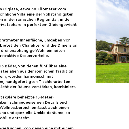
on Olgiata, etwa 30 Kilometer vom
hnliche Villa eine der vollständigsten
n in der römischen Region dar, in der
rivatsphäre in perfektem Gleichgewicht
adratmeter Innenfläche, umgeben von
bietet den Charakter und die Dimension
in drei unabhängige Wohneinheiten
attraktive Steuervorteile.
13 Bäder, von denen fünf über eine
terialien aus der römischen Tradition,
tein, wurden harmonisch mit
n, handgefertigten Tischlerarbeiten
Licht der Räume verstärken, kombiniert.
ktakuläre beheizte 15-Meter-
ken, schmiedeeisernen Details und
Wellnessbereich umfasst auch einen
auna und spezielle Umkleideräume, so
obilie entsteht.
wei Küchen, von denen eine mit einem