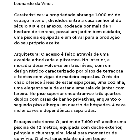
Leonardo da Vinci.
Caraterísticas: A propriedade abrange 1.000 m² de
espaço interior, divididos entre a casa senhorial do
século XIX e os anexos. Rodeada por mais de 1
hectare de terreno, possui um jardim bem cuidado,
uma piscina equipada e um olival para a produção
do seu próprio azeite.
Arquitetura: O acesso é feito através de uma
avenida arborizada e pitoresca. No interior, a
moradia desenvolve-se em três níveis, com um
design rústico caracterizado por pisos de terracota
e tectos com vigas de madeira expostas. O rés do
chão oferece áreas de estar espaçosas, uma cozinha,
uma elegante sala de estar e uma sala de jantar com
lareira. No piso superior encontram-se três quartos
duplos com casas de banho privativas, enquanto o
segundo piso alberga um quarto de hóspedes. A cave
inclui caves e dependências separadas.
Espaços exteriores: O jardim de 7.600 m2 acolhe uma
piscina de 12 metros, equipada com duche exterior,
pérgola e churrasqueira, ideal para momentos de
convívio. O olival circundante dá um toque