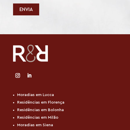
*
l
í
ENVIA
t
i
c
a
*
Moradias em Lucca
Residências em Florença
Residências em Bolonha
Residências em Milão
Moradias em Siena