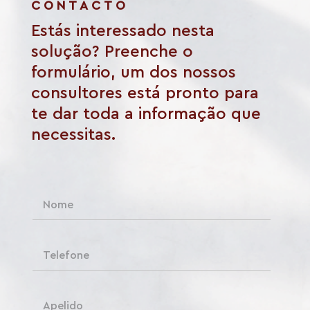
CONTACTO
Estás interessado nesta
solução? Preenche o
formulário, um dos nossos
consultores está pronto para
te dar toda a informação que
necessitas.
N
o
m
e
T
*
e
l
e
A
f
p