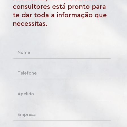
consultores está pronto para
te dar toda a informação que
necessitas.
N
o
m
e
T
*
e
l
e
A
f
p
o
e
n
l
e
E
i
m
d
p
o
r