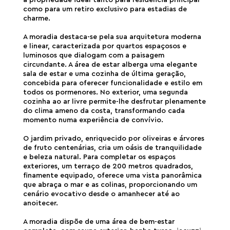
a propriedade ideal tanto para residência principal
como para um retiro exclusivo para estadias de
charme.
A moradia destaca-se pela sua arquitetura moderna
e linear, caracterizada por quartos espaçosos e
luminosos que dialogam com a paisagem
circundante. A área de estar alberga uma elegante
sala de estar e uma cozinha de última geração,
concebida para oferecer funcionalidade e estilo em
todos os pormenores. No exterior, uma segunda
cozinha ao ar livre permite-lhe desfrutar plenamente
do clima ameno da costa, transformando cada
momento numa experiência de convívio.
O jardim privado, enriquecido por oliveiras e árvores
de fruto centenárias, cria um oásis de tranquilidade
e beleza natural. Para completar os espaços
exteriores, um terraço de 200 metros quadrados,
finamente equipado, oferece uma vista panorâmica
que abraça o mar e as colinas, proporcionando um
cenário evocativo desde o amanhecer até ao
anoitecer.
A moradia dispõe de uma área de bem-estar