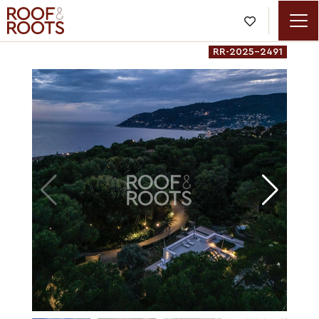

RR-2025-2491