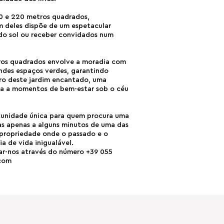
0 e 220 metros quadrados,
 deles dispõe de um espetacular
 do sol ou receber convidados num
tros quadrados envolve a moradia com
andes espaços verdes, garantindo
tro deste jardim encantado, uma
ida a momentos de bem-estar sob o céu
rtunidade única para quem procura uma
mas apenas a alguns minutos de uma das
propriedade onde o passado e o
a de vida inigualável.
ar-nos através do número +39 055
.com