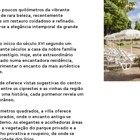
 a poucos quilómetros da vibrante
a de rara beleza, recentemente
de um restauro cuidadoso e refinado.
-se a elegância intemporal da grande
e o início do século XVI segundo um
ante séculos a casa da nobre família
prestígio. Hoje, este extraordinário
rmado numa encantadora residência,
rimentar o encanto da mais autêntica
e.
e oferece vistas sugestivas do centro
entre os ciprestes e as vinhas da região
a uma história, cada pormenor revela um
orâneo.
etros quadrados, a villa oferece
orados, onde o encanto antigo se
rno. As elegantes e acolhedoras áreas
 a vegetação do parque privado e a
ho privativa e roupeiro, de onde se
idade dos lírios.