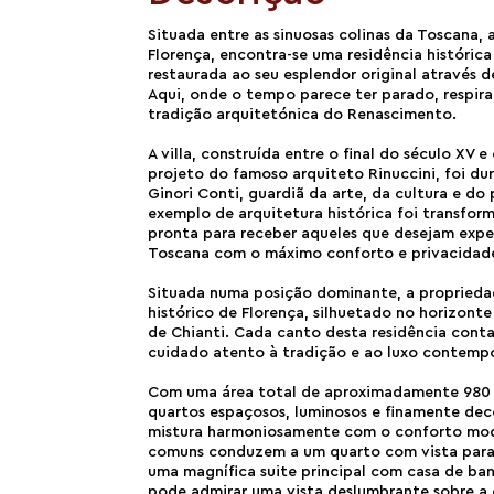
Situada entre as sinuosas colinas da Toscana,
Florença, encontra-se uma residência históric
restaurada ao seu esplendor original através 
Aqui, onde o tempo parece ter parado, respira
tradição arquitetónica do Renascimento.
A villa, construída entre o final do século XV 
projeto do famoso arquiteto Rinuccini, foi dur
Ginori Conti, guardiã da arte, da cultura e do 
exemplo de arquitetura histórica foi transfo
pronta para receber aqueles que desejam expe
Toscana com o máximo conforto e privacidad
Situada numa posição dominante, a propriedad
histórico de Florença, silhuetado no horizonte 
de Chianti. Cada canto desta residência cont
cuidado atento à tradição e ao luxo contemp
Com uma área total de aproximadamente 980 m
quartos espaçosos, luminosos e finamente dec
mistura harmoniosamente com o conforto mode
comuns conduzem a um quarto com vista para
uma magnífica suite principal com casa de ban
pode admirar uma vista deslumbrante sobre a c