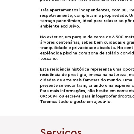
Três apartamentos independentes, com 80, 15
respetivamente, completam a propriedade. Um
terraço panorâmico, ideal para relaxar ao pôr
ambiente exclusivo.
No exterior, um parque de cerca de 6.500 me
árvores centenárias, sebes bem cuidadas e gr
tranquilidade e privacidade absoluta. No cen
esplêndida piscina com zona de solário conv
toscano.
Esta residência histórica representa uma opo
residência de prestígio, imersa na natureza, 
cidades de arte mais famosas do mundo. Uma 
presente se encontram, criando uma experiênci
Para mais informações, não hesite em contact
0935094 ou escreva para info@roofandroots
Teremos todo o gosto em ajudá-lo.
Serviços