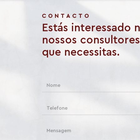
CONTACTO
Estás interessado 
nossos consultores
que necessitas.
N
o
m
e
T
*
e
l
e
C
f
o
o
m
n