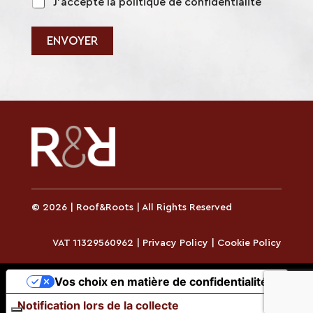
p
i
J'accepte la politique de confidentialité
o
r
l
e
i
ENVOYER
o
t
u
i
q
u
e
*
© 2026 | Roof&Roots | All Rights Reserved
VAT 11329560962 |
Privacy Policy
|
Cookie Policy
Vos choix en matière de confidentialité
Notification lors de la collecte