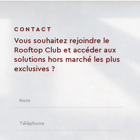
CONTACT
Vous souhaitez rejoindre le
Rooftop Club et accéder aux
solutions hors marché les plus
exclusives ?
N
o
m
*
T
é
l
é