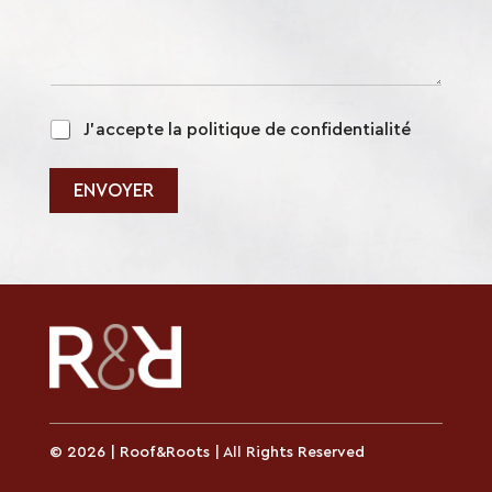
m
m
e
n
t
a
p
i
J'accepte la politique de confidentialité
o
r
l
e
i
ENVOYER
o
t
u
i
q
u
e
*
© 2026 | Roof&Roots | All Rights Reserved