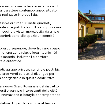
e aree più dinamiche e in evoluzione di
 dal carattere contemporaneo, situato
realizzato in bioedilizia.
essiva di circa 180 metri quadrati,
nte integrati tra loro. Il piano principale
 cucina a vista, impreziosita da ampie
 conferiscono allo spazio un’identità
oppalco superiore, dove trovano spazio
g, una zona relax e locali tecnici. Gli
ra materiali industriali e comfort
a e autentica.
ti, garage privato, cantina e posti bici
a aree verdi curate, si distingue per
za energetica e la qualità costruttiva.
dal nuovo Scalo Romana e dal distretto
esti urbani più interessanti della città,
n, innovazione e lifestyle contemporaneo.
tativa di grande fascino e al tempo