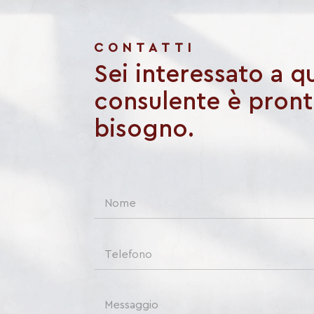
CONTATTI
Sei interessato a q
consulente è pronto
bisogno.
N
a
m
e
T
*
e
l
e
C
f
o
o