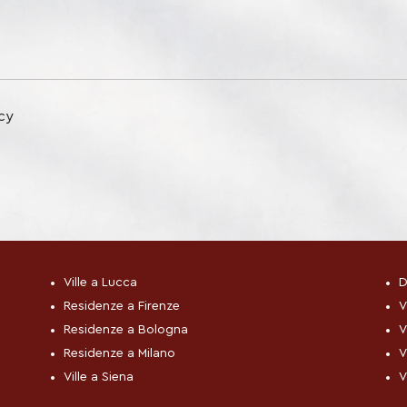
a
e
icy
Ville a Lucca
D
Residenze a Firenze
V
Residenze a Bologna
V
Residenze a Milano
V
Ville a Siena
V