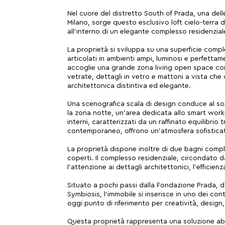
Nel cuore del distretto South of Prada, una dell
Milano, sorge questo esclusivo loft cielo-terra
all’interno di un elegante complesso residenziale 
La proprietà si sviluppa su una superficie compl
articolati in ambienti ampi, luminosi e perfettame
accoglie una grande zona living open space con
vetrate, dettagli in vetro e mattoni a vista che
architettonica distintiva ed elegante.
Una scenografica scala di design conduce al s
la zona notte, un’area dedicata allo smart workin
interni, caratterizzati da un raffinato equilibrio t
contemporaneo, offrono un’atmosfera sofisticat
La proprietà dispone inoltre di due bagni comple
coperti. Il complesso residenziale, circondato d
l’attenzione ai dettagli architettonici, l’efficien
Situato a pochi passi dalla Fondazione Prada, 
Symbiosis, l’immobile si inserisce in uno dei cont
oggi punto di riferimento per creatività, desig
Questa proprietà rappresenta una soluzione abi