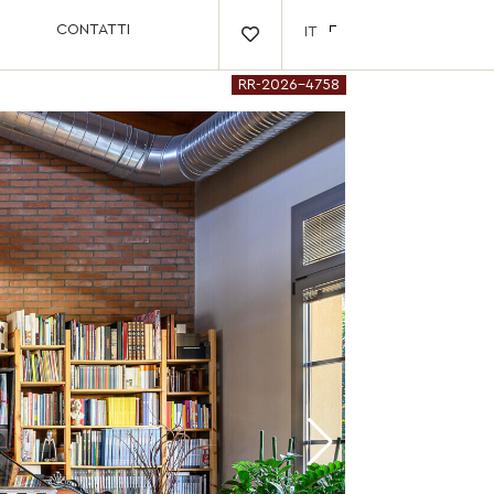
CONTATTI
IT

RR-2026-4758