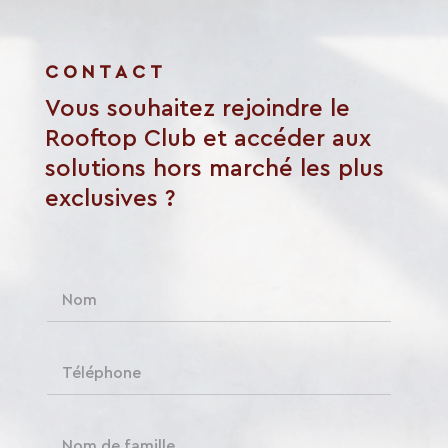
CONTACT
Vous souhaitez rejoindre le
Rooftop Club et accéder aux
solutions hors marché les plus
exclusives ?
N
o
m
*
T
é
l
é
N
p