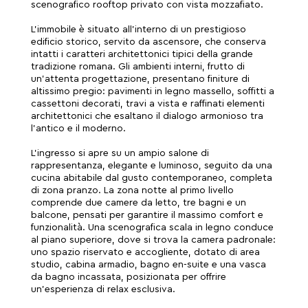
scenografico rooftop privato con vista mozzafiato.
L’immobile è situato all’interno di un prestigioso
edificio storico, servito da ascensore, che conserva
intatti i caratteri architettonici tipici della grande
tradizione romana. Gli ambienti interni, frutto di
un’attenta progettazione, presentano finiture di
altissimo pregio: pavimenti in legno massello, soffitti a
cassettoni decorati, travi a vista e raffinati elementi
architettonici che esaltano il dialogo armonioso tra
l’antico e il moderno.
L’ingresso si apre su un ampio salone di
rappresentanza, elegante e luminoso, seguito da una
cucina abitabile dal gusto contemporaneo, completa
di zona pranzo. La zona notte al primo livello
comprende due camere da letto, tre bagni e un
balcone, pensati per garantire il massimo comfort e
funzionalità. Una scenografica scala in legno conduce
al piano superiore, dove si trova la camera padronale:
uno spazio riservato e accogliente, dotato di area
studio, cabina armadio, bagno en-suite e una vasca
da bagno incassata, posizionata per offrire
un’esperienza di relax esclusiva.