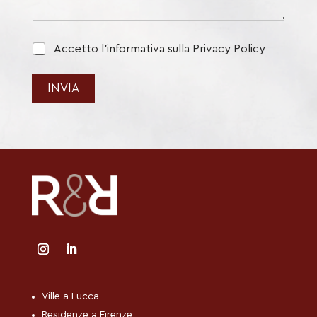
n
t
o
p
r
Accetto l'informativa sulla Privacy Policy
o
l
i
INVIA
c
y
*
Ville a Lucca
Residenze a Firenze