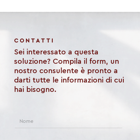
CONTATTI
Sei interessato a questa
soluzione? Compila il form, un
nostro consulente è pronto a
darti tutte le informazioni di cui
hai bisogno.
N
a
m
e
T