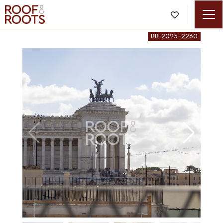

RR-2025-2260